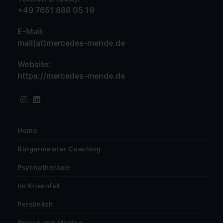
+49 7651 888 05 19
your
Opens
application
E-Mail:
in
mail(at)mercedes-mende.de
Opens
your
in
application
your
Website:
application
https://mercedes-mende.de
Opens
in
a
new
tab
Opens
Opens
in
in
Home
a
a
Bürgermeister Coaching
new
new
tab
tab
Psychotherapie
Im Krisenfall
Persönlich
Presse und Medien