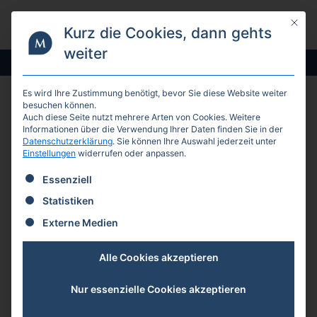
Zum
Mit die
Menü
Inhalt
Kurz die Cookies, dann gehts
springen
weiter
Sichere Erfahrung aus über 10 Jahren Praxis
+49 8381 918 98 98
Es wird Ihre Zustimmung benötigt, bevor Sie diese Website weiter
besuchen können.
Auch diese Seite nutzt mehrere Arten von Cookies.
Weitere
Informationen über die Verwendung Ihrer Daten finden Sie in der
Datenschutzerklärung
.
Sie können Ihre Auswahl jederzeit unter
Einstellungen
widerrufen oder anpassen.
Es folgt eine Liste der Service-Gruppen, für die eine E
Essenziell
Statistiken
Externe Medien
Alle Cookies akzeptieren
Perfektionsdruck im Amt:
Nur essenzielle Cookies akzeptieren