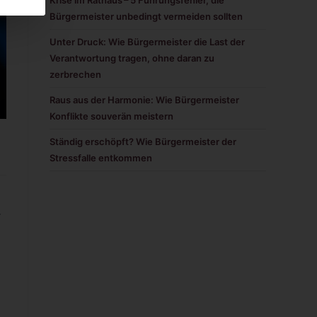
Krise im Rathaus – 5 Führungsfehler, die
Bürgermeister unbedingt vermeiden sollten
Unter Druck: Wie Bürgermeister die Last der
Verantwortung tragen, ohne daran zu
zerbrechen
Raus aus der Harmonie: Wie Bürgermeister
Konflikte souverän meistern
Ständig erschöpft? Wie Bürgermeister der
Stressfalle entkommen
r