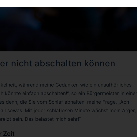
er nicht abschalten können
unkelheit, während meine Gedanken wie ein unaufhörliches
h könnte einfach abschalten!“, so ein Bürgermeister in eine
s denn, die Sie vom Schlaf abhalten, meine Frage. „Ach
all sowas. Mit jeder schlaflosen Minute wächst mein Ärger,
izt sein. Das belastet mich sehr!“
 Zeit