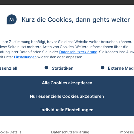
Home
Bürgermeister Coaching
Psychotherapie
Im Kr
Kurz die Cookies, dann gehts weiter
d Ihre Zustimmung benötigt, bevor Sie diese Website weiter besuchen können.
iese Seite nutzt mehrere Arten von Cookies.
Weitere Informationen über die
dung Ihrer Daten finden Sie in der
Datenschutzerklärung
.
Sie können Ihre Aus
eit unter
Einstellungen
widerrufen oder anpassen.
lgt eine Liste der Service-Gruppen, für die eine Einwilligu
ssenziell
Statistiken
Externe Med
Alle Cookies akzeptieren
Nur essenzielle Cookies akzeptieren
Individuelle Einstellungen
okie-Details
Datenschutzerklärung
Impress