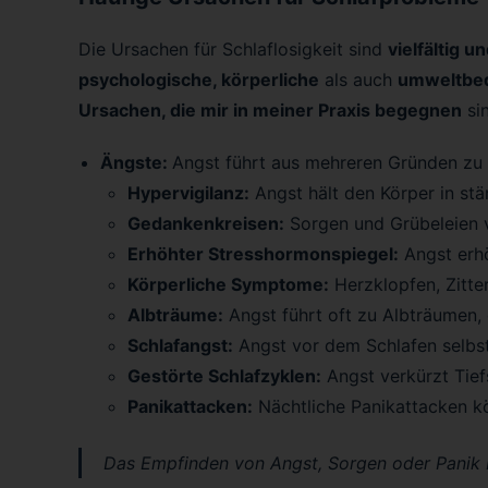
Die Ursachen für Schlaflosigkeit sind
vielfältig 
psychologische, körperliche
als auch
umweltbed
Ursachen, die mir in meiner Praxis begegnen
sin
Ängste:
Angst führt aus mehreren Gründen zu
Hypervigilanz:
Angst hält den Körper in stä
Gedankenkreisen:
Sorgen und Grübeleien v
Erhöhter Stresshormonspiegel:
Angst erhö
Körperliche Symptome:
Herzklopfen, Zitte
Albträume:
Angst führt oft zu Albträumen, 
Schlafangst:
Angst vor dem Schlafen selbst
Gestörte Schlafzyklen:
Angst verkürzt Tief
Panikattacken:
Nächtliche Panikattacken k
Das Empfinden von Angst, Sorgen oder Panik b