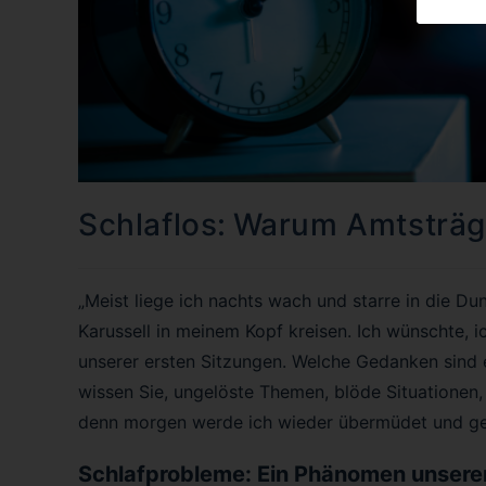
Schlaflos: Warum Amtsträg
„Meist liege ich nachts wach und starre in die D
Karussell in meinem Kopf kreisen. Ich wünschte, ic
unserer ersten Sitzungen. Welche Gedanken sind e
wissen Sie, ungelöste Themen, blöde Situationen, 
denn morgen werde ich wieder übermüdet und gere
Schlafprobleme: Ein Phänomen unserer